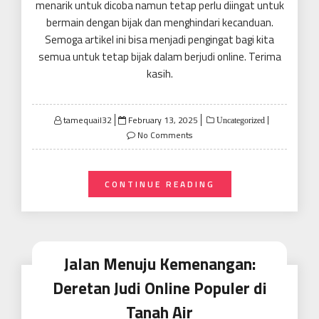
menarik untuk dicoba namun tetap perlu diingat untuk
bermain dengan bijak dan menghindari kecanduan.
Semoga artikel ini bisa menjadi pengingat bagi kita
semua untuk tetap bijak dalam berjudi online. Terima
kasih.
Posted
tamequail32
February 13, 2025
Uncategorized
on
No Comments
CONTINUE READING
Jalan Menuju Kemenangan:
Deretan Judi Online Populer di
Tanah Air