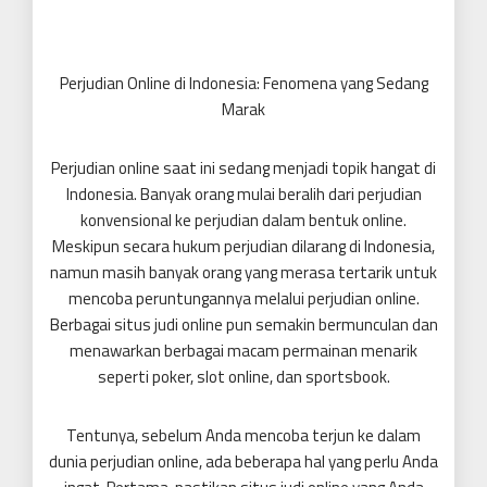
Perjudian Online di Indonesia: Fenomena yang Sedang
Marak
Perjudian online saat ini sedang menjadi topik hangat di
Indonesia. Banyak orang mulai beralih dari perjudian
konvensional ke perjudian dalam bentuk online.
Meskipun secara hukum perjudian dilarang di Indonesia,
namun masih banyak orang yang merasa tertarik untuk
mencoba peruntungannya melalui perjudian online.
Berbagai situs judi online pun semakin bermunculan dan
menawarkan berbagai macam permainan menarik
seperti poker, slot online, dan sportsbook.
Tentunya, sebelum Anda mencoba terjun ke dalam
dunia perjudian online, ada beberapa hal yang perlu Anda