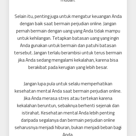
Selain itu, penting juga untuk mengatur keuangan Anda
dengan baik saat bermain perjudian online. Jangan
pernah bermain dengan uang yang Anda tidak mampu
untuk kehilangan. Tetapkan batasan uang yang ingin
Anda gunakan untuk bermain dan patuhi batasan
tersebut. Jangan terlalu berambisi untuk terus bermain
jika Anda sedang mengalami kekalahan, karena bisa
berakibat pada kerugian yang lebih besar.
Jangan lupa pula untuk selalu memperhatikan
kesehatan mental Anda saat bermain perjudian online.
Jika Anda merasa stres atau tertekan karena
kekalahan beruntun, sebaiknya berhenti sejenak dan
istirahat. Kesehatan mental Anda lebih penting
daripada segalanya dan bermain perjudian online
seharusnya menjadi hiburan, bukan menjadi beban bagi
Anda.