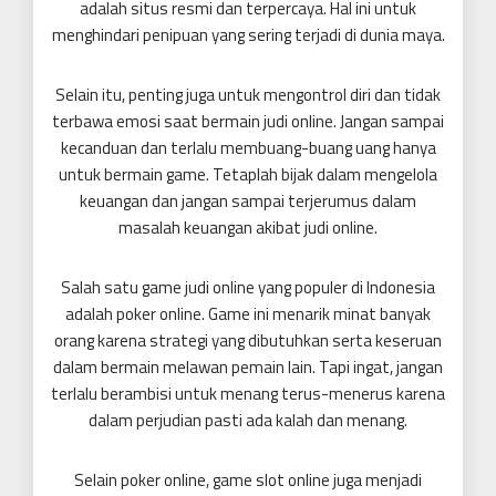
adalah situs resmi dan terpercaya. Hal ini untuk
menghindari penipuan yang sering terjadi di dunia maya.
Selain itu, penting juga untuk mengontrol diri dan tidak
terbawa emosi saat bermain judi online. Jangan sampai
kecanduan dan terlalu membuang-buang uang hanya
untuk bermain game. Tetaplah bijak dalam mengelola
keuangan dan jangan sampai terjerumus dalam
masalah keuangan akibat judi online.
Salah satu game judi online yang populer di Indonesia
adalah poker online. Game ini menarik minat banyak
orang karena strategi yang dibutuhkan serta keseruan
dalam bermain melawan pemain lain. Tapi ingat, jangan
terlalu berambisi untuk menang terus-menerus karena
dalam perjudian pasti ada kalah dan menang.
Selain poker online, game slot online juga menjadi