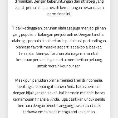
dimainkan. Dengan keberuntungan dan strategi yang
tepat, pemain bisa meraih kemenangan besar dalam
permainan ini.
Tidak ketinggalan, taruhan olahraga juga menjadi pilihan
yang populer di kalangan penjudi online. Dengan taruhan
olahraga, pemain bisa bertaruh pada hasil pertandingan
olahraga favorit mereka seperti sepakbola, basket,
tenis, dan lainnya. Taruhan olahraga menambah
keseruan pertandingan serta memberikan peluang
untuk meraih keuntungan.
Meskipun perjudian online menjadi tren di Indonesia,
penting untuk diingat bahwa Anda harus bermain
dengan bijak. Jangan sekali-kali bermain melebihi batas
kemampuan finansial Anda. Juga pastikan untuk selalu
bermain dengan penuh tanggung jawab dan tidak
terbawa emosi saat mengalami kekalahan.