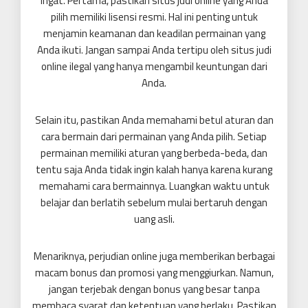
ingat. Pertama, pastikan situs judi online yang Anda
pilih memiliki lisensi resmi. Hal ini penting untuk
menjamin keamanan dan keadilan permainan yang
Anda ikuti. Jangan sampai Anda tertipu oleh situs judi
online ilegal yang hanya mengambil keuntungan dari
Anda.
Selain itu, pastikan Anda memahami betul aturan dan
cara bermain dari permainan yang Anda pilih. Setiap
permainan memiliki aturan yang berbeda-beda, dan
tentu saja Anda tidak ingin kalah hanya karena kurang
memahami cara bermainnya. Luangkan waktu untuk
belajar dan berlatih sebelum mulai bertaruh dengan
uang asli.
Menariknya, perjudian online juga memberikan berbagai
macam bonus dan promosi yang menggiurkan. Namun,
jangan terjebak dengan bonus yang besar tanpa
membaca syarat dan ketentuan yang berlaku. Pastikan