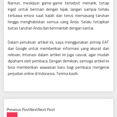
Namun, meskipun game-game tersebut menarik, tetap
ingat untuk bermain dengan bijak. Jangan sampai terlalu
terbawa emosi saat kalah dan terus memasang taruhan
hingga menghabiskan semua uang Anda. Selalu tetapkan
batas taruhan Anda dan bermainlah dengan santai.
Dalam penulisan artikel ini, saya menggunakan prinsip EAT
dari Google untuk memberikan informasi yang akurat dan
relevan. Intonasi dalam artikel ini juga casual, agar mudah
dipahami oleh pembaca. Dengan demikian, semoga artikel ini
bisa memberikan wawasan baru bagi pembaca mengenai
perjudian online di Indonesia. Terima kasih.
Previous PostNextNext Post