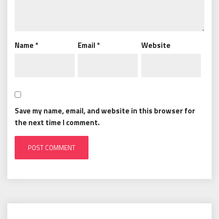
Name
*
Email
*
Website
Save my name, email, and website in this browser for
the next time I comment.