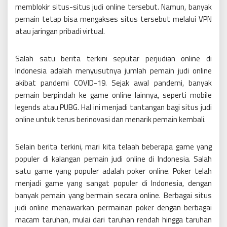
memblokir situs-situs judi online tersebut. Namun, banyak
pemain tetap bisa mengakses situs tersebut melalui VPN
atau jaringan pribadi virtual.
Salah satu berita terkini seputar perjudian online di
Indonesia adalah menyusutnya jumlah pemain judi online
akibat pandemi COVID-19. Sejak awal pandemi, banyak
pemain berpindah ke game online lainnya, seperti mobile
legends atau PUBG. Hal ini menjadi tantangan bagi situs judi
online untuk terus berinovasi dan menarik pemain kembali.
Selain berita terkini, mari kita telaah beberapa game yang
populer di kalangan pemain judi online di Indonesia. Salah
satu game yang populer adalah poker online. Poker telah
menjadi game yang sangat populer di Indonesia, dengan
banyak pemain yang bermain secara online. Berbagai situs
judi online menawarkan permainan poker dengan berbagai
macam taruhan, mulai dari taruhan rendah hingga taruhan