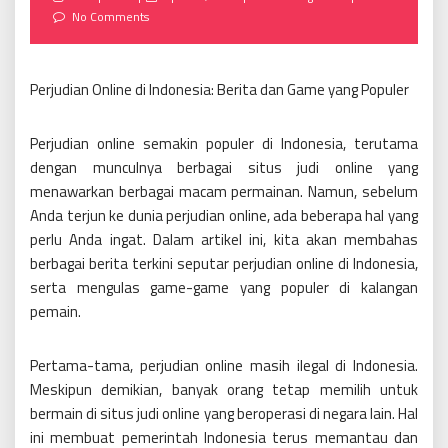
on
No Comments
Perjudian Online di Indonesia: Berita dan Game yang Populer
Perjudian online semakin populer di Indonesia, terutama
dengan munculnya berbagai situs judi online yang
menawarkan berbagai macam permainan. Namun, sebelum
Anda terjun ke dunia perjudian online, ada beberapa hal yang
perlu Anda ingat. Dalam artikel ini, kita akan membahas
berbagai berita terkini seputar perjudian online di Indonesia,
serta mengulas game-game yang populer di kalangan
pemain.
Pertama-tama, perjudian online masih ilegal di Indonesia.
Meskipun demikian, banyak orang tetap memilih untuk
bermain di situs judi online yang beroperasi di negara lain. Hal
ini membuat pemerintah Indonesia terus memantau dan