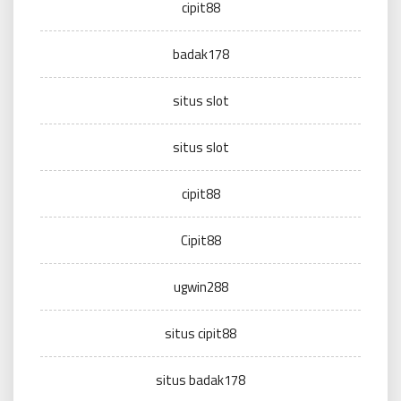
cipit88
badak178
situs slot
situs slot
cipit88
Cipit88
ugwin288
situs cipit88
situs badak178