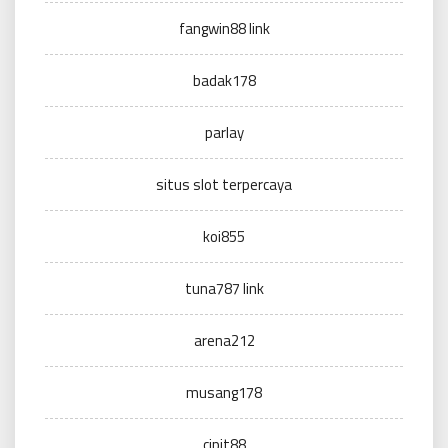
fangwin88 link
badak178
parlay
situs slot terpercaya
koi855
tuna787 link
arena212
musang178
cipit88